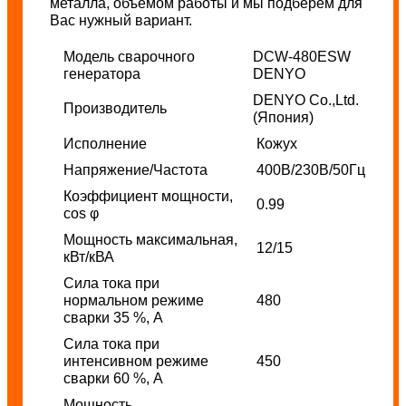
металла, объемом работы и мы подберем для
Вас нужный вариант.
Модель сварочного
DCW-480ESW
генератора
DENYO
DENYO Co.,Ltd.
Производитель
(Япония)
Исполнение
Кожух
Напряжение/Частота
400В/230В/50Гц
Коэффициент мощности,
0.99
cos φ
Мощность максимальная,
12/15
кВт/кВА
Сила тока при
нормальном режиме
480
сварки 35 %, А
Сила тока при
интенсивном режиме
450
сварки 60 %, А
Мощность