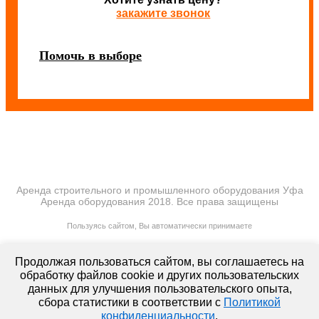
закажите звонок
Помочь в выборе
Аренда строительного и промышленного оборудования Уфа
Аренда оборудования 2018. Все права защищены
ПОЛИТИКА КОНФИДЕНЦИАЛЬНОСТИ
Пользуясь сайтом, Вы автоматически принимаете
ПРАВИЛА ПЕРЕДАЧИ И ОБРАБОТКИ ПЕРСОНАЛЬНЫХ ДАННЫХ
lt-rent.ru
Продолжая пользоваться сайтом, вы соглашаетесь на
Аренда оборудования
обработку файлов cookie и других пользовательских
данных для улучшения пользовательского опыта,
сбора статистики в соответствии с
Политикой
конфиденциальности
.